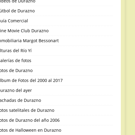
ideos de Durazno
útbol de Durazno
uía Comercial
ine Movie Club Durazno
nmobiliaria Margot Bessonart
lturas del Río Yí
alerías de fotos
otos de Durazno
lbum de Fotos del 2000 al 2017
urazno del ayer
achadas de Durazno
otos satelitales de Durazno
otos de Durazno del año 2006
otos de Halloween en Durazno