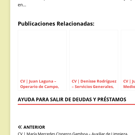
en…
Publicaciones Relacionadas:
CV | Juan Laguna –
CV | Denisse Rodríguez
CV | J
Operario de Campo,
– Servicios Generales,
Medio 
Jardinería y Albañilería
Construcción y
Electr
Atención
de Ma
AYUDA PARA SALIR DE DEUDAS Y PRÉSTAMOS
ANTERIOR
CV | María Mercedes Cisneros Gamboa – Auxiliar de Limpieza,