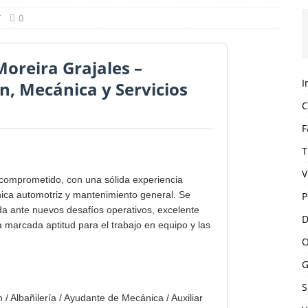
T
0
oreira Grajales –
I
n, Mecánica y Servicios
C
F
T
V
 comprometido, con una sólida experiencia
nica automotriz y mantenimiento general. Se
P
a ante nuevos desafíos operativos, excelente
D
a marcada aptitud para el trabajo en equipo y las
O
G
S
/ Albañilería / Ayudante de Mecánica / Auxiliar