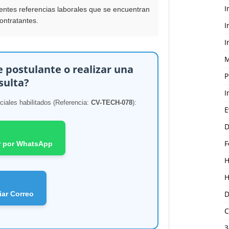
I
ntes referencias laborales que se encuentran
ontratantes.
I
I
M
 postulante o realizar una
P
sulta?
I
ciales habilitados (Referencia:
CV-TECH-078
):
E
D
F
r por WhatsApp
H
H
D
iar Correo
C
3