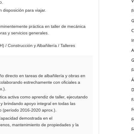
V
o.
 disposición para viajar.
F
G
inentemente práctica en taller de mecánica
C
ras y servicios generales.
I
 / Construcción y Albañilería / Talleres
A
G
F
directo en tareas de albañilería y obras en
Á
 colaborando estrechamente con oficiales a
.).
D
ica activa como aprendiz de taller, ejecutando
F
 y brindando apoyo integral en todas las
F
o (período 2016-2020 aprox.).
apacidad demostrada en el
F
rrenos, mantenimiento de propiedades y la
F