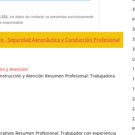
3
8.331
, los datos de contacto se presentan exclusivamente
F
ma responsable.
3
3
zo - Seguridad Aeronáutica y Conducción Profesional
3
L
1
ión y Atención
onstrucción y Atención Resumen Profesional: Trabajadora
1
1
2
2
2
P
erativos Resumen Profesional: Trabajador con experiencia