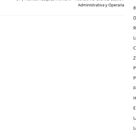
Administrativa y Operaria
8
D
R
L
C
Z
P
P
F
H
E
L
L