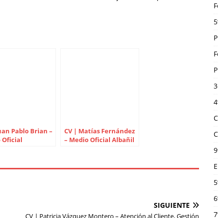
F
5
P
F
P
3
4
C
uan Pablo Brian –
CV | Matías Fernández
C
Oficial
– Medio Oficial Albañil
icista y Operador
y Operario de
9
quinaria
Mantenimiento
E
5
6
SIGUIENTE
7
CV | Patricia Vázquez Montero – Atención al Cliente, Gestión