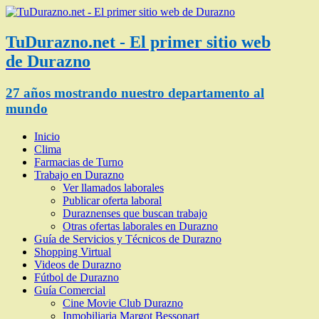
TuDurazno.net - El primer sitio web
de Durazno
27 años mostrando nuestro departamento al
mundo
Inicio
Clima
Farmacias de Turno
Trabajo en Durazno
Ver llamados laborales
Publicar oferta laboral
Duraznenses que buscan trabajo
Otras ofertas laborales en Durazno
Guía de Servicios y Técnicos de Durazno
Shopping Virtual
Videos de Durazno
Fútbol de Durazno
Guía Comercial
Cine Movie Club Durazno
Inmobiliaria Margot Bessonart