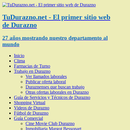
TuDurazno.net - El primer sitio web
de Durazno
27 años mostrando nuestro departamento al
mundo
Inicio
Clima
Farmacias de Turno
Trabajo en Durazno
Ver llamados laborales
Publicar oferta laboral
Duraznenses que buscan trabajo
Otras ofertas laborales en Durazno
Guía de Servicios y Técnicos de Durazno
Shopping Virtual
Videos de Durazno
Fútbol de Durazno
Guía Comercial
Cine Movie Club Durazno
Inmobiliaria Margot Bessonart