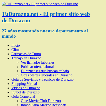
TuDurazno.net - El primer sitio web
de Durazno
27 años mostrando nuestro departamento al
mundo
Inicio
Clima
Farmacias de Turno
Trabajo en Durazno
Ver llamados laborales
Publicar oferta laboral
Duraznenses que buscan trabajo
Otras ofertas laborales en Durazno
Guía de Servicios y Técnicos de Durazno
Shopping Virtual
Videos de Durazno
Fútbol de Durazno
Guía Comercial
Cine Movie Club Durazno
Inmobiliaria Margot Bessonart