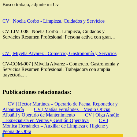
Busco trabajo, adjunte mi Cv
CV | Noelia Corbo - Limpieza, Cuidados y Servicios
CV-LIM-008 | Noelia Corbo - Limpieza, Cuidados y
Servicios Resumen Profesional: Persona activa con gran…
CV | Miyella Alvarez - Comercio, Gastronomía y Servicios
CV-COM-007 | Miyella Alvarez - Comercio, Gastronomía y
Servicios Resumen Profesional: Trabajadora con amplia
trayectoria…
Publicaciones relacionadas:
CV | Héctor Martínez – Operario de Faena, Reponedor y
Albañilería
CV | Matías Fernández – Medio Oficial
Albañil y Operario de Mantenimiento
CV | Olga Araújo
– Especialista en Ventas y Gestión Operativa
CV |
Mónica Hernández – Auxiliar de Limpieza e Higiene y
Peona de Obra