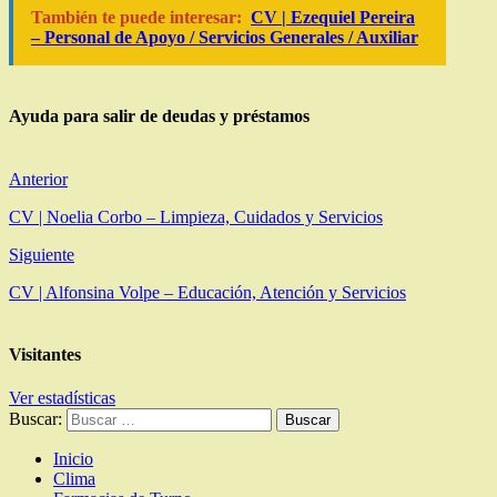
También te puede interesar:
CV | Ezequiel Pereira
– Personal de Apoyo / Servicios Generales / Auxiliar
Ayuda para salir de deudas y préstamos
Anterior
CV | Noelia Corbo – Limpieza, Cuidados y Servicios
Siguiente
CV | Alfonsina Volpe – Educación, Atención y Servicios
Visitantes
Ver estadísticas
Buscar:
Inicio
Clima