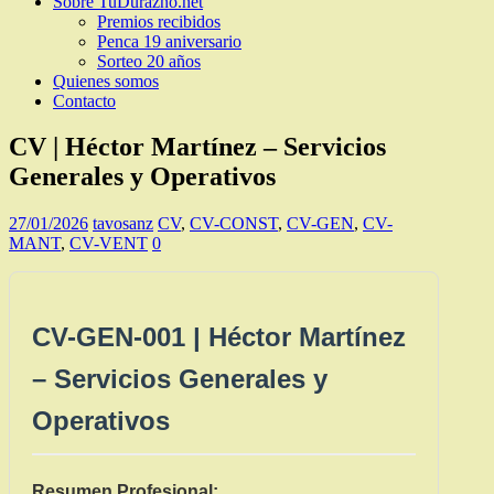
Sobre TuDurazno.net
Premios recibidos
Penca 19 aniversario
Sorteo 20 años
Quienes somos
Contacto
CV | Héctor Martínez – Servicios
Generales y Operativos
27/01/2026
tavosanz
CV
,
CV-CONST
,
CV-GEN
,
CV-
MANT
,
CV-VENT
0
CV-GEN-001 | Héctor Martínez
– Servicios Generales y
Operativos
Resumen Profesional: