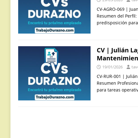
CV-AGRO-069 | Juan 
Resumen del Perfil:
predisposición para
CV | Julián L
Mantenimien
19/01/2026
tav
CV-RUR-001 | Juliá
Resumen Profesiona
para tareas operati