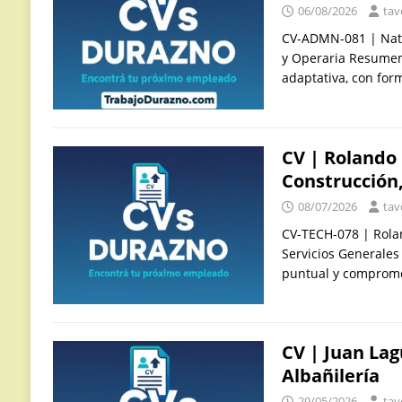
06/08/2026
tav
CV-ADMN-081 | Natal
y Operaria Resumen 
adaptativa, con for
CV | Rolando 
Construcción,
08/07/2026
tav
CV-TECH-078 | Rolan
Servicios Generales
puntual y comprome
CV | Juan Lag
Albañilería
29/05/2026
tav