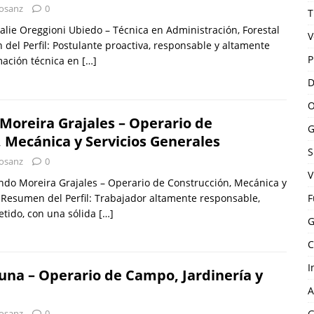
osanz
0
T
ie Oreggioni Ubiedo – Técnica en Administración, Forestal
V
del Perfil: Postulante proactiva, responsable y altamente
P
mación técnica en
[…]
D
O
Moreira Grajales – Operario de
G
 Mecánica y Servicios Generales
S
osanz
0
V
do Moreira Grajales – Operario de Construcción, Mecánica y
 Resumen del Perfil: Trabajador altamente responsable,
F
tido, con una sólida
[…]
G
C
I
una – Operario de Campo, Jardinería y
A
osanz
0
G