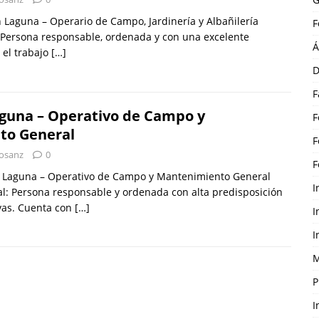
Laguna – Operario de Campo, Jardinería y Albañilería
F
 Persona responsable, ordenada y con una excelente
Á
 el trabajo
[…]
D
F
aguna – Operativo de Campo y
F
to General
F
osanz
0
F
n Laguna – Operativo de Campo y Mantenimiento General
I
l: Persona responsable y ordenada con alta predisposición
vas. Cuenta con
[…]
I
I
M
P
I