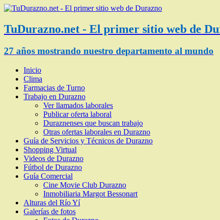
TuDurazno.net - El primer sitio web de D
27 años mostrando nuestro departamento al mundo
Inicio
Clima
Farmacias de Turno
Trabajo en Durazno
Ver llamados laborales
Publicar oferta laboral
Duraznenses que buscan trabajo
Otras ofertas laborales en Durazno
Guía de Servicios y Técnicos de Durazno
Shopping Virtual
Videos de Durazno
Fútbol de Durazno
Guía Comercial
Cine Movie Club Durazno
Inmobiliaria Margot Bessonart
Alturas del Río Yí
Galerías de fotos