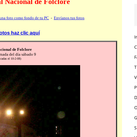
I
C
F
T
V
P
D
O
G
S