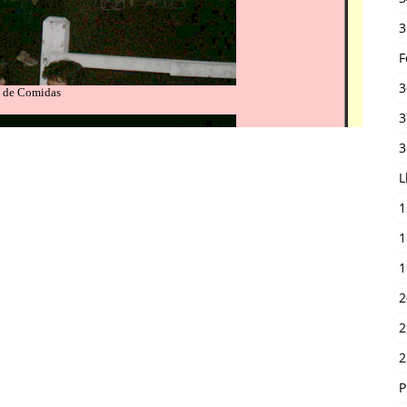
3
F
3
3
3
L
1
1
1
2
2
2
P