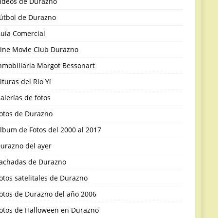
ideos de Durazno
útbol de Durazno
uía Comercial
ine Movie Club Durazno
nmobiliaria Margot Bessonart
lturas del Río Yí
alerías de fotos
otos de Durazno
lbum de Fotos del 2000 al 2017
urazno del ayer
achadas de Durazno
otos satelitales de Durazno
otos de Durazno del año 2006
otos de Halloween en Durazno