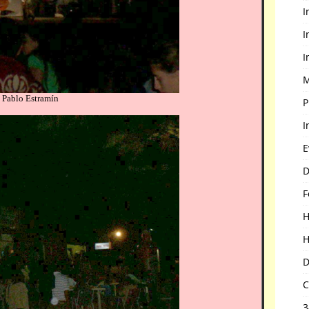
I
I
I
M
P
I
E
D
F
H
H
D
C
3