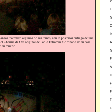
V
F
G
C
I
A
G
F
Á
D
F
F
F
F