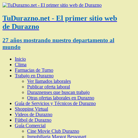
TuDurazno.net - El primer sitio web
de Durazno
27 años mostrando nuestro departamento al
mundo
Inicio
Clima
Farmacias de Turno
Trabajo en Durazno
Ver llamados laborales
Publicar oferta laboral
Duraznenses que buscan trabajo
Otras ofertas laborales en Durazno
Guía de Servicios y Técnicos de Durazno
Shopping Virtual
Videos de Durazno
Fútbol de Durazno
Guía Comercial
Cine Movie Club Durazno
Inmobiliaria Margot Bessonart