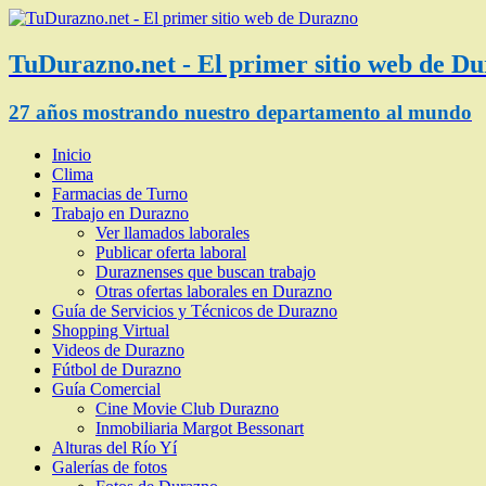
TuDurazno.net - El primer sitio web de D
27 años mostrando nuestro departamento al mundo
Inicio
Clima
Farmacias de Turno
Trabajo en Durazno
Ver llamados laborales
Publicar oferta laboral
Duraznenses que buscan trabajo
Otras ofertas laborales en Durazno
Guía de Servicios y Técnicos de Durazno
Shopping Virtual
Videos de Durazno
Fútbol de Durazno
Guía Comercial
Cine Movie Club Durazno
Inmobiliaria Margot Bessonart
Alturas del Río Yí
Galerías de fotos