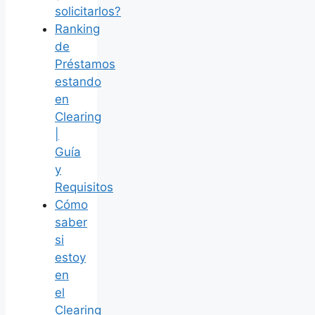
solicitarlos?
Ranking
de
Préstamos
estando
en
Clearing
|
Guía
y
Requisitos
Cómo
saber
si
estoy
en
el
Clearing