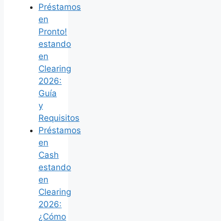
Préstamos
en
Pronto!
estando
en
Clearing
2026:
Guía
y
Requisitos
Préstamos
en
Cash
estando
en
Clearing
2026:
¿Cómo