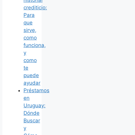
crediticio:
Para
que
sirve,
como
funciona,
y
como
te
puede
ayudar
Préstamos
en
Uruguay:
Dónde
Buscar
y