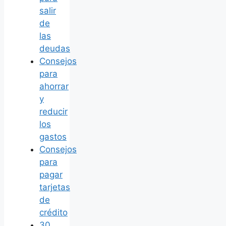
salir
de
las
deudas
Consejos
para
ahorrar
y
reducir
los
gastos
Consejos
para
pagar
tarjetas
de
crédito
30