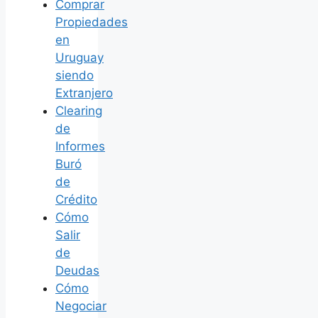
Comprar
Propiedades
en
Uruguay
siendo
Extranjero
Clearing
de
Informes
Buró
de
Crédito
Cómo
Salir
de
Deudas
Cómo
Negociar