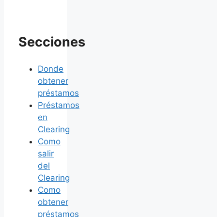
Share
Secciones
Donde
obtener
préstamos
Préstamos
en
Clearing
Como
salir
del
Clearing
Como
obtener
préstamos