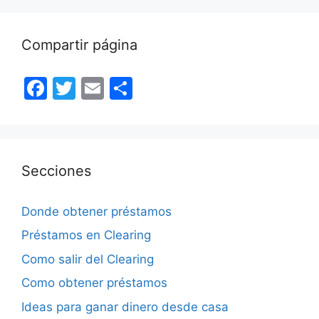
Compartir página
F
T
E
S
a
w
m
h
c
itt
ai
ar
e
er
l
e
Secciones
b
o
Donde obtener préstamos
o
Préstamos en Clearing
k
Como salir del Clearing
Como obtener préstamos
Ideas para ganar dinero desde casa