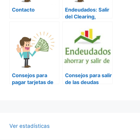
k
Contacto
Endeudados: Salir
del Clearing,
Préstamos
Rápidos y
Soluciones
Consejos para
Consejos para salir
pagar tarjetas de
de las deudas
crédito
Ver estadísticas