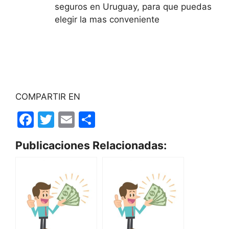
seguros en Uruguay, para que puedas
elegir la mas conveniente
COMPARTIR EN
F
T
E
S
a
w
m
h
Publicaciones Relacionadas:
c
itt
ai
ar
e
er
l
e
b
o
o