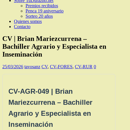
Sobre TuDurazno.net
Premios recibidos
Penca 19 aniversario
Sorteo 20 años
Quienes somos
Contacto
CV | Brian Mariezcurrena –
Bachiller Agrario y Especialista en
Inseminación
25/03/2026
tavosanz
CV
,
CV-FORES
,
CV-RUR
0
CV-AGR-049 | Brian
Mariezcurrena – Bachiller
Agrario y Especialista en
Inseminación