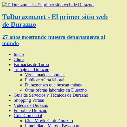
TuDurazno.net - El primer sitio web
de Durazno
27 años mostrando nuestro departamento al
mundo
Inicio
Clima
Farmacias de Turno
Trabajo en Durazno
Ver llamados laborales
Publicar oferta laboral
Duraznenses que buscan trabajo
Otras ofertas laborales en Durazno
Guía de Servicios y Técnicos de Durazno
Shopping Virtual
Videos de Durazno
Fútbol de Durazno
Guía Comercial
Cine Movie Club Durazno
Inmobiliaria Margot Bessonart