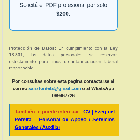
Solicitá el PDF profesional por solo
$200
.
Protección de Datos:
En cumplimiento con la
Ley
18.331
, los datos personales se reservan
estrictamente para fines de intermediación laboral
responsable.
Por consultas sobre esta página contactarse al
correo
sanzfontela@gmail.com
o al WhatsApp
099467726
También te puede interesar:
CV | Ezequiel
Pereira – Personal de Apoyo / Servicios
Generales / Auxiliar