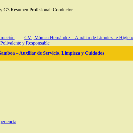
D y G3 Resumen Profesional: Conductor…
trucción
CV | Mónica Hernández – Auxiliar de Limpieza e Higien
 Polivalente y Responsable
amboa – Auxiliar de Servicio, Limpieza y Cuidados
periencia