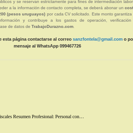
blicos y se reservan estrictamente para fines de intermediación labor
eder a la información de contacto completa, se deberá abonar un
cos
200 (pesos uruguayos)
por cada CV solicitado. Este monto garantiza 
información y contribuye a los gastos de operación, verificación
base de datos de
TrabajoDurazno.com
.
e esta página contactarse al correo
sanzfontela@gmail.com
o po
mensaje al WhatsApp 099467726
iscales Resumen Profesional: Personal con…