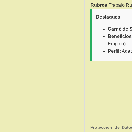
Rubros:
Trabajo Rur
Destaques:
Carné de S
Beneficios
Empleo).
Perfil:
Adapt
Protección de Dato