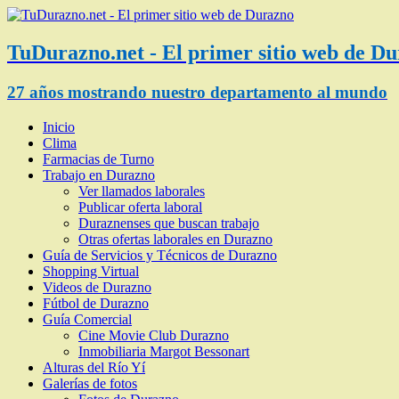
TuDurazno.net - El primer sitio web de D
27 años mostrando nuestro departamento al mundo
Inicio
Clima
Farmacias de Turno
Trabajo en Durazno
Ver llamados laborales
Publicar oferta laboral
Duraznenses que buscan trabajo
Otras ofertas laborales en Durazno
Guía de Servicios y Técnicos de Durazno
Shopping Virtual
Videos de Durazno
Fútbol de Durazno
Guía Comercial
Cine Movie Club Durazno
Inmobiliaria Margot Bessonart
Alturas del Río Yí
Galerías de fotos