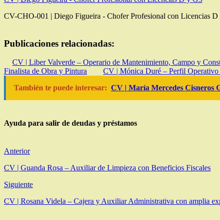
CV-CHO-001 | Diego Figueira - Chofer Profesional con Licencias 
Publicaciones relacionadas:
CV | Liber Valverde – Operario de Mantenimiento, Campo y Cons
Finalista de Obra y Pintura
CV | Mónica Duré – Perfil Operativo
También te puede interesar:
CV | María Mercedes Cisneros G
Ayuda para salir de deudas y préstamos
Anterior
CV | Guanda Rosa – Auxiliar de Limpieza con Beneficios Fiscales
Siguiente
CV | Rosana Videla – Cajera y Auxiliar Administrativa con amplia ex