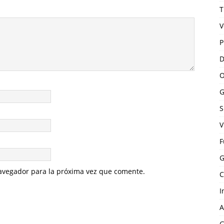
T
V
P
D
O
G
S
V
F
G
avegador para la próxima vez que comente.
C
I
A
G