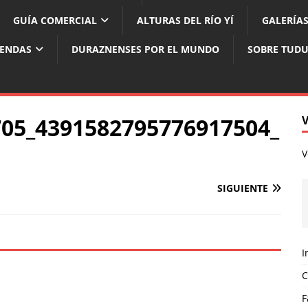
GUÍA COMERCIAL
ALTURAS DEL RÍO YÍ
GALERÍAS
YENDAS
DURAZNENSES POR EL MUNDO
SOBRE TUD
05_4391582795776917504_
V
SIGUIENTE
I
C
F