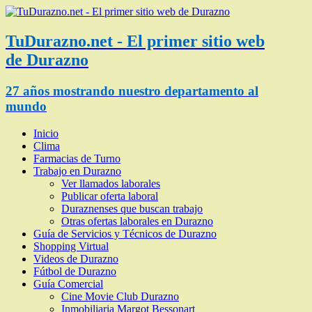
TuDurazno.net - El primer sitio web
de Durazno
27 años mostrando nuestro departamento al
mundo
Inicio
Clima
Farmacias de Turno
Trabajo en Durazno
Ver llamados laborales
Publicar oferta laboral
Duraznenses que buscan trabajo
Otras ofertas laborales en Durazno
Guía de Servicios y Técnicos de Durazno
Shopping Virtual
Videos de Durazno
Fútbol de Durazno
Guía Comercial
Cine Movie Club Durazno
Inmobiliaria Margot Bessonart