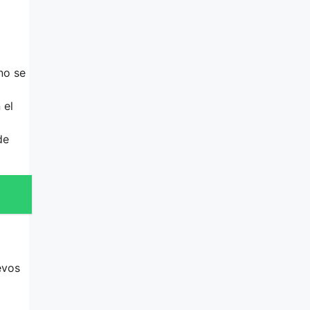
no se
 el
de
evos