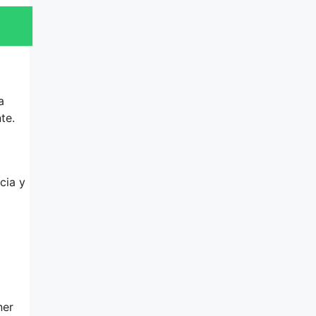
a
te.
cia y
ner