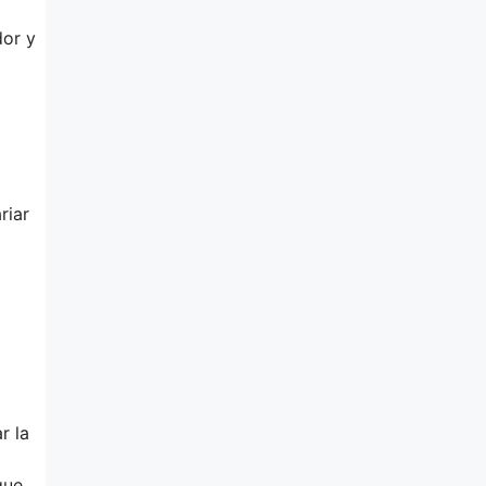
dor y
riar
r la
que