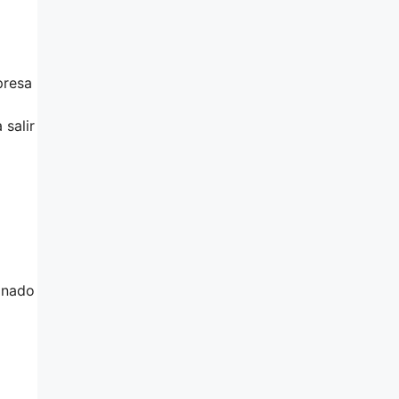
presa
 salir
ionado
o