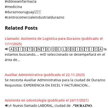
#idóneoenfarmacia
#medicina
#duraznouruguay🇺🇾
#centrocomercialeindustrialdurazno
Related Posts
Llamado: Asistente de Logística para Durazno (publicado el
1/11/2025)
📢 🄰🅂🄸🅂🅃🄴🄽🅃🄴 🄳🄴 🄻🄾🄶🄸🅂🅃🄸🄲🄰 te
estamos buscando.... ✏️El seleccionado se desempeñará en el
área de…
Auxiliar Administrativa (publicado el 22-11-2023)
Se necesita Auxiliar Administrativa para la ciudad de Durazno
Requisitos: EXPERIENCIA EN EXCEL Y FACTURACION…
Asistente en odontología (publicado el 24/11/2021)
🔊🎶 Nuevo llamado LABORAL, ciudad de 📍𝐃𝐔𝐑𝐀𝐙𝐍𝐎.