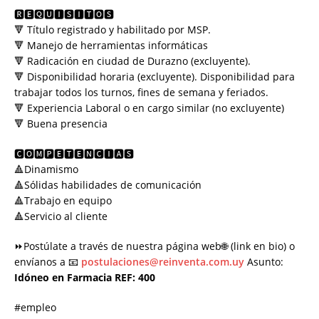
🆁︎🅴︎🆀︎🆄︎🅸︎🆂︎🅸︎🆃︎🅾︎🆂︎
🔻 Título registrado y habilitado por MSP.
🔻 Manejo de herramientas informáticas
🔻 Radicación en ciudad de Durazno (excluyente).
🔻 Disponibilidad horaria (excluyente). Disponibilidad para
trabajar todos los turnos, fines de semana y feriados.
🔻 Experiencia Laboral o en cargo similar (no excluyente)
🔻 Buena presencia
🅲︎🅾︎🅼︎🅿︎🅴︎🆃︎🅴︎🅽︎🅲︎🅸︎🅰︎🆂︎
🔺Dinamismo
🔺Sólidas habilidades de comunicación
🔺Trabajo en equipo
🔺Servicio al cliente
⏩Postúlate a través de nuestra página web🌐 (link en bio) o
envíanos a 📧
postulaciones@reinventa.com.uy
Asunto:
Idóneo en Farmacia REF: 400
#empleo