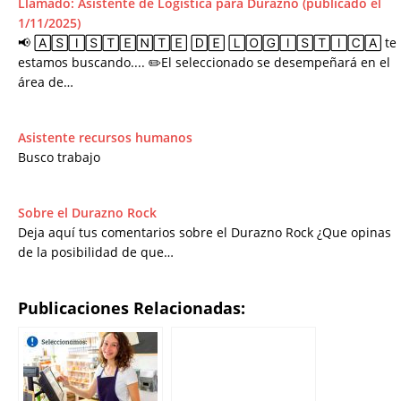
Llamado: Asistente de Logística para Durazno (publicado el
1/11/2025)
📢 🄰🅂🄸🅂🅃🄴🄽🅃🄴 🄳🄴 🄻🄾🄶🄸🅂🅃🄸🄲🄰 te
estamos buscando.... ✏️El seleccionado se desempeñará en el
área de…
Asistente recursos humanos
Busco trabajo
Sobre el Durazno Rock
Deja aquí tus comentarios sobre el Durazno Rock ¿Que opinas
de la posibilidad de que…
Publicaciones Relacionadas: