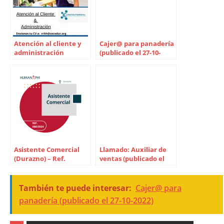
Atención al cliente y
Cajer@ para panadería
administración
(publicado el 27-10-
(publicado el 26/11/21)
2022)
Asistente Comercial
Llamado: Auxiliar de
(Durazno) – Ref.
ventas (publicado el
068/2024 (publicado el
17-11-2025)
16-7-2024)
También te puede interesar:
Cajer@ para
panadería (publicado el 27-10-2022)