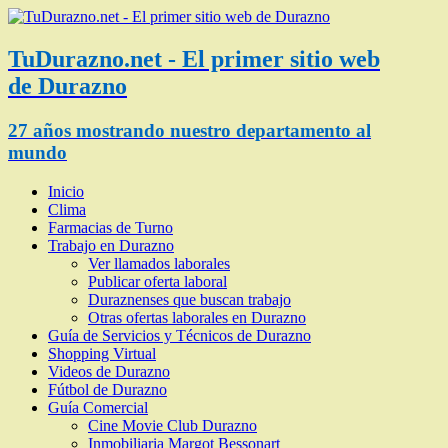
TuDurazno.net - El primer sitio web
de Durazno
27 años mostrando nuestro departamento al
mundo
Inicio
Clima
Farmacias de Turno
Trabajo en Durazno
Ver llamados laborales
Publicar oferta laboral
Duraznenses que buscan trabajo
Otras ofertas laborales en Durazno
Guía de Servicios y Técnicos de Durazno
Shopping Virtual
Videos de Durazno
Fútbol de Durazno
Guía Comercial
Cine Movie Club Durazno
Inmobiliaria Margot Bessonart