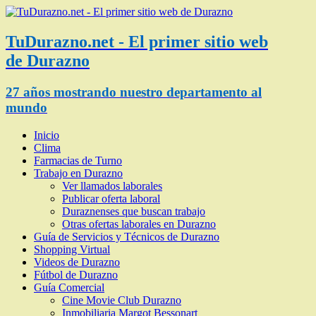
TuDurazno.net - El primer sitio web
de Durazno
27 años mostrando nuestro departamento al
mundo
Inicio
Clima
Farmacias de Turno
Trabajo en Durazno
Ver llamados laborales
Publicar oferta laboral
Duraznenses que buscan trabajo
Otras ofertas laborales en Durazno
Guía de Servicios y Técnicos de Durazno
Shopping Virtual
Videos de Durazno
Fútbol de Durazno
Guía Comercial
Cine Movie Club Durazno
Inmobiliaria Margot Bessonart