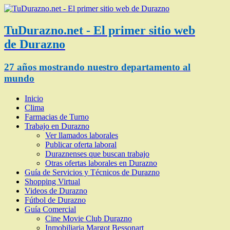
TuDurazno.net - El primer sitio web
de Durazno
27 años mostrando nuestro departamento al
mundo
Inicio
Clima
Farmacias de Turno
Trabajo en Durazno
Ver llamados laborales
Publicar oferta laboral
Duraznenses que buscan trabajo
Otras ofertas laborales en Durazno
Guía de Servicios y Técnicos de Durazno
Shopping Virtual
Videos de Durazno
Fútbol de Durazno
Guía Comercial
Cine Movie Club Durazno
Inmobiliaria Margot Bessonart