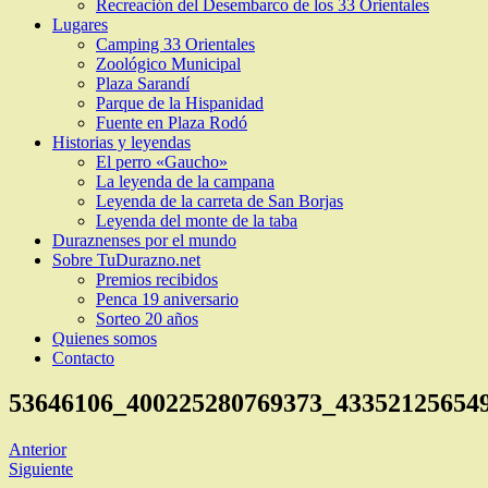
Recreación del Desembarco de los 33 Orientales
Lugares
Camping 33 Orientales
Zoológico Municipal
Plaza Sarandí
Parque de la Hispanidad
Fuente en Plaza Rodó
Historias y leyendas
El perro «Gaucho»
La leyenda de la campana
Leyenda de la carreta de San Borjas
Leyenda del monte de la taba
Duraznenses por el mundo
Sobre TuDurazno.net
Premios recibidos
Penca 19 aniversario
Sorteo 20 años
Quienes somos
Contacto
53646106_400225280769373_43352125654
Anterior
Siguiente