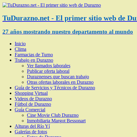
TuDurazno.net - El primer sitio web de D
27 años mostrando nuestro departamento al mundo
Inicio
Clima
Farmacias de Turno
Trabajo en Durazno
Ver llamados laborales
Publicar oferta laboral
Duraznenses que buscan trabajo
Otras ofertas laborales en Durazno
Guía de Servicios y Técnicos de Durazno
Shopping Virtual
Videos de Durazno
Fútbol de Durazno
Guía Comercial
Cine Movie Club Durazno
Inmobiliaria Margot Bessonart
Alturas del Río Yí
Galerías de fotos