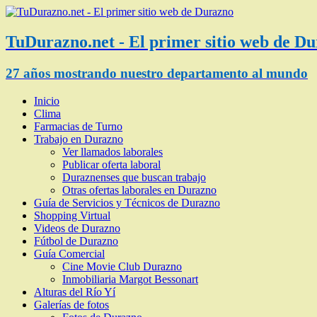
TuDurazno.net - El primer sitio web de D
27 años mostrando nuestro departamento al mundo
Inicio
Clima
Farmacias de Turno
Trabajo en Durazno
Ver llamados laborales
Publicar oferta laboral
Duraznenses que buscan trabajo
Otras ofertas laborales en Durazno
Guía de Servicios y Técnicos de Durazno
Shopping Virtual
Videos de Durazno
Fútbol de Durazno
Guía Comercial
Cine Movie Club Durazno
Inmobiliaria Margot Bessonart
Alturas del Río Yí
Galerías de fotos