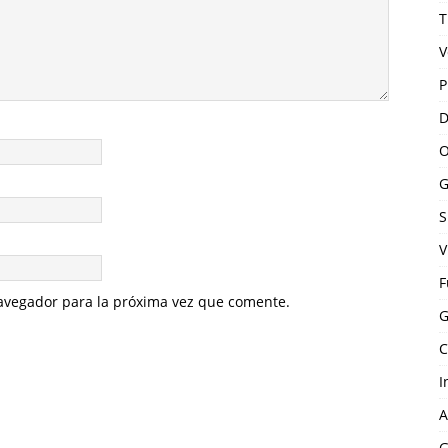
T
V
P
D
O
G
S
V
F
avegador para la próxima vez que comente.
G
C
I
A
G