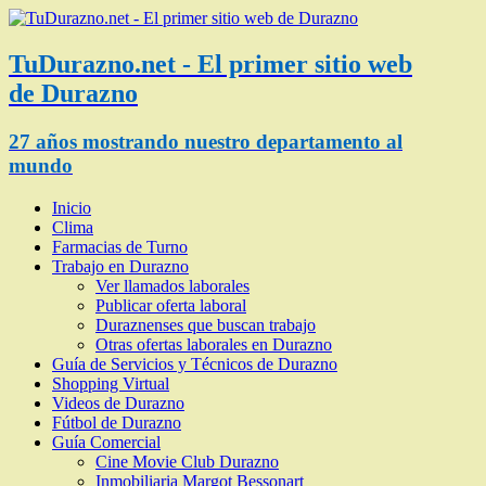
TuDurazno.net - El primer sitio web
de Durazno
27 años mostrando nuestro departamento al
mundo
Inicio
Clima
Farmacias de Turno
Trabajo en Durazno
Ver llamados laborales
Publicar oferta laboral
Duraznenses que buscan trabajo
Otras ofertas laborales en Durazno
Guía de Servicios y Técnicos de Durazno
Shopping Virtual
Videos de Durazno
Fútbol de Durazno
Guía Comercial
Cine Movie Club Durazno
Inmobiliaria Margot Bessonart