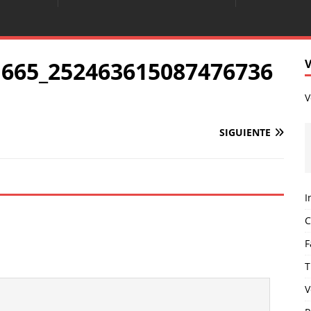
1665_252463615087476736
V
SIGUIENTE
I
C
F
T
V