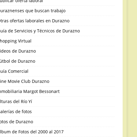
ublicar oferta laboral
uraznenses que buscan trabajo
tras ofertas laborales en Durazno
uía de Servicios y Técnicos de Durazno
hopping Virtual
ideos de Durazno
útbol de Durazno
uía Comercial
ine Movie Club Durazno
nmobiliaria Margot Bessonart
lturas del Río Yí
alerías de fotos
otos de Durazno
lbum de Fotos del 2000 al 2017