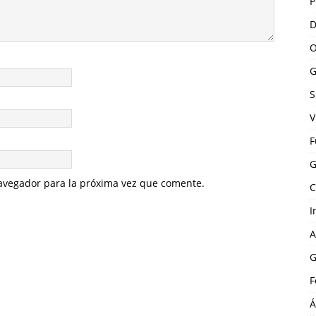
P
D
O
G
S
V
F
G
avegador para la próxima vez que comente.
C
I
A
G
F
Á