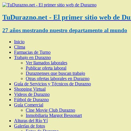
TuDurazno.net - El primer sitio web de D
27 años mostrando nuestro departamento al mundo
Inicio
Clima
Farmacias de Turno
Trabajo en Durazno
Ver llamados laborales
Publicar oferta laboral
Duraznenses que buscan trabajo
Otras ofertas laborales en Durazno
Guía de Servicios y Técnicos de Durazno
Shopping Virtual
Videos de Durazno
Fútbol de Durazno
Guía Comercial
Cine Movie Club Durazno
Inmobiliaria Margot Bessonart
Alturas del Río Yí
Galerías de fotos