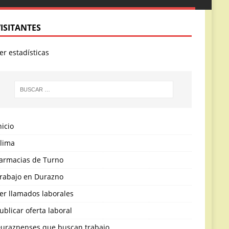
VISITANTES
er estadísticas
nicio
lima
armacias de Turno
rabajo en Durazno
er llamados laborales
ublicar oferta laboral
uraznenses que buscan trabajo