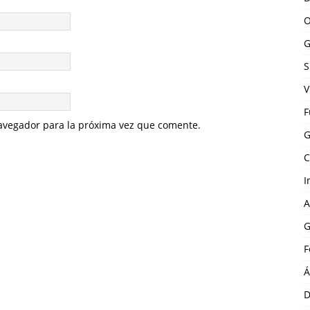
O
G
S
V
F
avegador para la próxima vez que comente.
G
C
I
A
G
F
Á
D