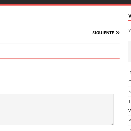
V
SIGUIENTE
I
C
F
T
V
P
D