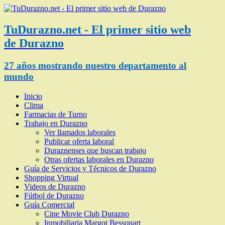
TuDurazno.net - El primer sitio web
de Durazno
27 años mostrando nuestro departamento al
mundo
Inicio
Clima
Farmacias de Turno
Trabajo en Durazno
Ver llamados laborales
Publicar oferta laboral
Duraznenses que buscan trabajo
Otras ofertas laborales en Durazno
Guía de Servicios y Técnicos de Durazno
Shopping Virtual
Videos de Durazno
Fútbol de Durazno
Guía Comercial
Cine Movie Club Durazno
Inmobiliaria Margot Bessonart