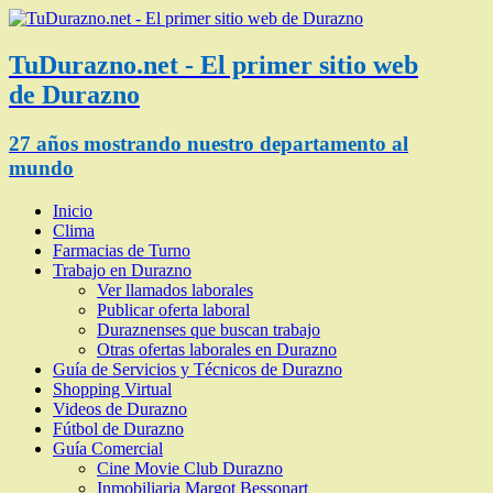
TuDurazno.net - El primer sitio web
de Durazno
27 años mostrando nuestro departamento al
mundo
Inicio
Clima
Farmacias de Turno
Trabajo en Durazno
Ver llamados laborales
Publicar oferta laboral
Duraznenses que buscan trabajo
Otras ofertas laborales en Durazno
Guía de Servicios y Técnicos de Durazno
Shopping Virtual
Videos de Durazno
Fútbol de Durazno
Guía Comercial
Cine Movie Club Durazno
Inmobiliaria Margot Bessonart