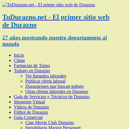
TuDurazno.net - El primer sitio web
de Durazno
27 años mostrando nuestro departamento al
mundo
Inicio
Clima
Farmacias de Turno
Trabajo en Durazno
Ver llamados laborales
Publicar oferta laboral
Duraznenses que buscan trabajo
Otras ofertas laborales en Durazno
Guía de Servicios y Técnicos de Durazno
Shopping Virtual
Videos de Durazno
Fútbol de Durazno
Guía Comercial
Cine Movie Club Durazno
Inmobiliaria Margot Bessonart