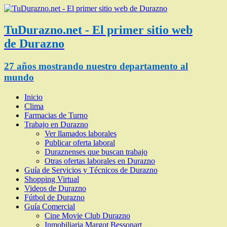
TuDurazno.net - El primer sitio web
de Durazno
27 años mostrando nuestro departamento al
mundo
Inicio
Clima
Farmacias de Turno
Trabajo en Durazno
Ver llamados laborales
Publicar oferta laboral
Duraznenses que buscan trabajo
Otras ofertas laborales en Durazno
Guía de Servicios y Técnicos de Durazno
Shopping Virtual
Videos de Durazno
Fútbol de Durazno
Guía Comercial
Cine Movie Club Durazno
Inmobiliaria Margot Bessonart