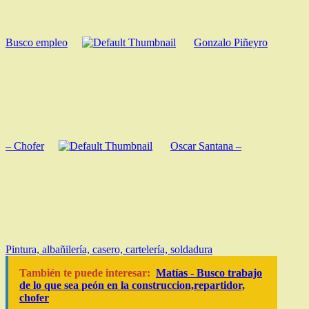
Busco empleo
Gonzalo Piñeyro
– Chofer
Oscar Santana –
Pintura, albañilería, casero, cartelería, soldadura
También te puede interesar:
Matías - Busco trabajo
de lo que sea peón en la construccion,repartidor,
chofer