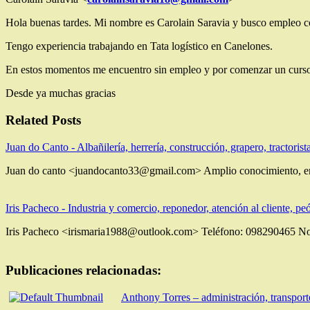
Hola buenas tardes. Mi nombre es Carolain Saravia y busco empleo co
Tengo experiencia trabajando en Tata logístico en Canelones.
En estos momentos me encuentro sin empleo y por comenzar un curso d
Desde ya muchas gracias
Related Posts
Juan do Canto - Albañilería, herrería, construcción, grapero, tractorista
Juan do canto <juandocanto33@gmail.com> Amplio conocimiento, en al
Iris Pacheco - Industria y comercio, reponedor, atención al cliente, pe
Iris Pacheco <irismaria1988@outlook.com> Teléfono: 098290465 N
Publicaciones relacionadas:
Anthony Torres – administración, transport