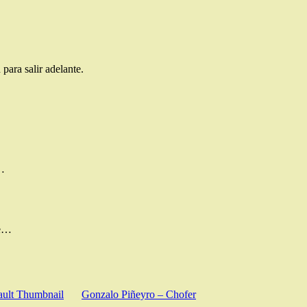
ara salir adelante.
n…
de…
Gonzalo Piñeyro – Chofer