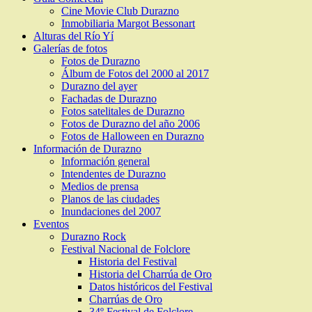
Cine Movie Club Durazno
Inmobiliaria Margot Bessonart
Alturas del Río Yí
Galerías de fotos
Fotos de Durazno
Álbum de Fotos del 2000 al 2017
Durazno del ayer
Fachadas de Durazno
Fotos satelitales de Durazno
Fotos de Durazno del año 2006
Fotos de Halloween en Durazno
Información de Durazno
Información general
Intendentes de Durazno
Medios de prensa
Planos de las ciudades
Inundaciones del 2007
Eventos
Durazno Rock
Festival Nacional de Folclore
Historia del Festival
Historia del Charrúa de Oro
Datos históricos del Festival
Charrúas de Oro
34º Festival de Folclore