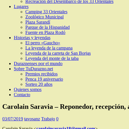
Recreación del Desembarco de los 33 Orientales
Lugares
Camping 33 Orientales
Zoológico Municipal
Plaza Sarandí
Parque de la Hispanidad
Fuente en Plaza Rodó
Historias y leyendas
El perro «Gaucho»
La leyenda de la campana
Leyenda de la carreta de San Borjas
Leyenda del monte de la taba
Duraznenses por el mundo
Sobre TuDurazno.net
Premios recibidos
Penca 19 aniversario
Sorteo 20 años
Quienes somos
Contacto
Carolain Saravia – Reponedor, recepción, 
03/07/2019
tavosanz
Trabajo
0
Carolain Saravia <
carolainsaravia18@gmail.com
>