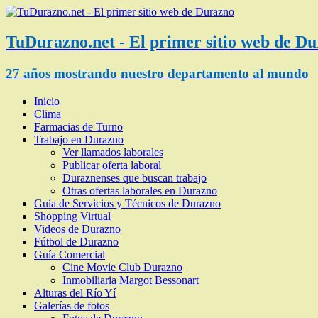
TuDurazno.net - El primer sitio web de D
27 años mostrando nuestro departamento al mundo
Inicio
Clima
Farmacias de Turno
Trabajo en Durazno
Ver llamados laborales
Publicar oferta laboral
Duraznenses que buscan trabajo
Otras ofertas laborales en Durazno
Guía de Servicios y Técnicos de Durazno
Shopping Virtual
Videos de Durazno
Fútbol de Durazno
Guía Comercial
Cine Movie Club Durazno
Inmobiliaria Margot Bessonart
Alturas del Río Yí
Galerías de fotos