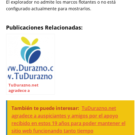
El explorador no admite los marcos flotantes o no está
configurado actualmente para mostrarlos.
Publicaciones Relacionadas:
TuDurazno.net
agradece a
auspiciantes y amigos
por el apoyo recibido
en estos 19 años para
También te puede interesar:
TuDurazno.net
poder mantener el
agradece a auspiciantes y amigos por el apoyo
sitio web funcionando
recibido en estos 19 años para poder mantener el
tanto tiempo
sitio web funcionando tanto tiempo