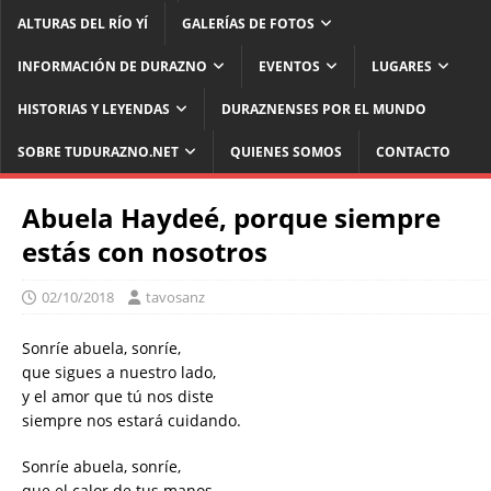
ALTURAS DEL RÍO YÍ
GALERÍAS DE FOTOS
INFORMACIÓN DE DURAZNO
EVENTOS
LUGARES
HISTORIAS Y LEYENDAS
DURAZNENSES POR EL MUNDO
SOBRE TUDURAZNO.NET
QUIENES SOMOS
CONTACTO
Abuela Haydeé, porque siempre
estás con nosotros
02/10/2018
tavosanz
Sonríe
abuela,
sonríe
,
que sigues a nuestro lado,
y el amor que tú nos diste
siempre nos estará cuidando.
Sonríe
abuela,
sonríe
,
que el calor de tus manos,