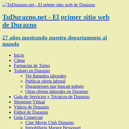
TuDurazno.net - El primer sitio web
de Durazno
27 años mostrando nuestro departamento al
mundo
Inicio
Clima
Farmacias de Turno
Trabajo en Durazno
Ver llamados laborales
Publicar oferta laboral
Duraznenses que buscan trabajo
Otras ofertas laborales en Durazno
Guía de Servicios y Técnicos de Durazno
Shopping Virtual
Videos de Durazno
Fútbol de Durazno
Guía Comercial
Cine Movie Club Durazno
Inmobiliaria Margot Bessonart