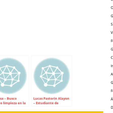
O
G
S
V
F
G
C
I
A
G
F
sa – Busco
Lucas Pastorin Alayon
Á
o limpieza en la
– Estudiante de
D
na
Administración en
Salud