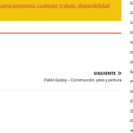
F
uena presencia, cualquier trabajo, disponibilidad
F
F
F
I
I
I
M
SIGUIENTE
Pablo Godoy – Construcción, yeso y pintura
P
I
E
D
F
H