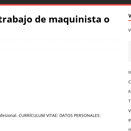
 trabajo de maquinista o
V
I
C
F
T
V
 profesional. CURRÍCULUM VITAE: DATOS PERSONALES:
P
D