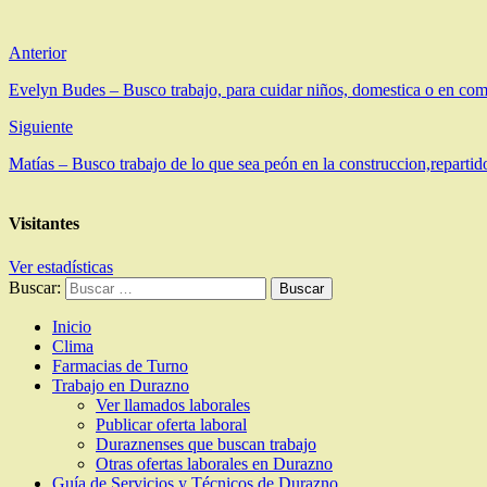
Anterior
Evelyn Budes – Busco trabajo, para cuidar niños, domestica o en com
Siguiente
Matías – Busco trabajo de lo que sea peón en la construccion,repartido
Visitantes
Ver estadísticas
Buscar:
Inicio
Clima
Farmacias de Turno
Trabajo en Durazno
Ver llamados laborales
Publicar oferta laboral
Duraznenses que buscan trabajo
Otras ofertas laborales en Durazno
Guía de Servicios y Técnicos de Durazno