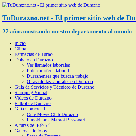
TuDurazno.net - El primer sitio web de D
27 años mostrando nuestro departamento al mundo
Inicio
Clima
Farmacias de Turno
Trabajo en Durazno
Ver llamados laborales
Publicar oferta laboral
Duraznenses que buscan trabajo
Otras ofertas laborales en Durazno
Guía de Servicios y Técnicos de Durazno
Shopping Virtual
Videos de Durazno
Fútbol de Durazno
Guía Comercial
Cine Movie Club Durazno
Inmobiliaria Margot Bessonart
Alturas del Río Yí
Galerías de fotos