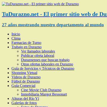
TuDurazno.net - El primer sitio web de D
27 años mostrando nuestro departamento al mundo
Inicio
Clima
Farmacias de Turno
Trabajo en Durazno
Ver llamados laborales
Publicar oferta laboral
Duraznenses que buscan trabajo
Otras ofertas laborales en Durazno
Guía de Servicios y Técnicos de Durazno
Shopping Virtual
Videos de Durazno
Fútbol de Durazno
Guía Comercial
Cine Movie Club Durazno
Inmobiliaria Margot Bessonart
Alturas del Río Yí
Galerías de fotos