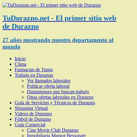
TuDurazno.net - El primer sitio web
de Durazno
27 años mostrando nuestro departamento al
mundo
Inicio
Clima
Farmacias de Turno
Trabajo en Durazno
Ver llamados laborales
Publicar oferta laboral
Duraznenses que buscan trabajo
Otras ofertas laborales en Durazno
Guía de Servicios y Técnicos de Durazno
Shopping Virtual
Videos de Durazno
Fútbol de Durazno
Guía Comercial
Cine Movie Club Durazno
Inmobiliaria Margot Bessonart