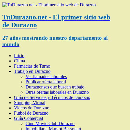
TuDurazno.net - El primer sitio web
de Durazno
27 años mostrando nuestro departamento al
mundo
Inicio
Clima
Farmacias de Turno
Trabajo en Durazno
Ver llamados laborales
Publicar oferta laboral
Duraznenses que buscan trabajo
Otras ofertas laborales en Durazno
Guía de Servicios y Técnicos de Durazno
Shopping Virtual
Videos de Durazno
Fútbol de Durazno
Guía Comercial
Cine Movie Club Durazno
Inmobiliaria Margot Bessonart