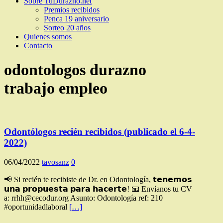
Sobre TuDurazno.net
Premios recibidos
Penca 19 aniversario
Sorteo 20 años
Quienes somos
Contacto
odontologos durazno
trabajo empleo
Odontólogos recién recibidos (publicado el 6-4-
2022)
06/04/2022
tavosanz
0
📢 Si recién te recibiste de Dr. en Odontología, 𝘁𝗲𝗻𝗲𝗺𝗼𝘀
𝘂𝗻𝗮 𝗽𝗿𝗼𝗽𝘂𝗲𝘀𝘁𝗮 𝗽𝗮𝗿𝗮 𝗵𝗮𝗰𝗲𝗿𝘁𝗲! 📧 Envíanos tu CV
a: rrhh@cecodur.org Asunto: Odontología ref: 210
#oportunidadlaboral
[…]