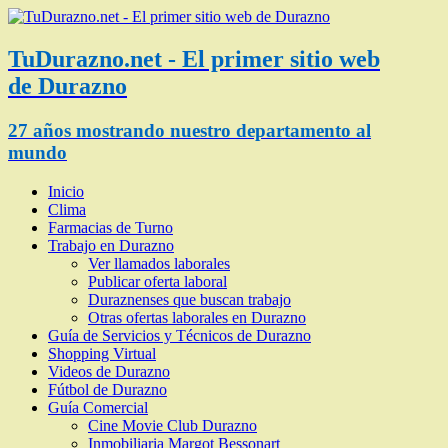
TuDurazno.net - El primer sitio web
de Durazno
27 años mostrando nuestro departamento al
mundo
Inicio
Clima
Farmacias de Turno
Trabajo en Durazno
Ver llamados laborales
Publicar oferta laboral
Duraznenses que buscan trabajo
Otras ofertas laborales en Durazno
Guía de Servicios y Técnicos de Durazno
Shopping Virtual
Videos de Durazno
Fútbol de Durazno
Guía Comercial
Cine Movie Club Durazno
Inmobiliaria Margot Bessonart