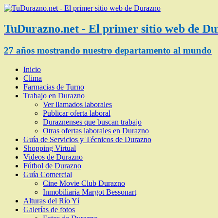
TuDurazno.net - El primer sitio web de D
27 años mostrando nuestro departamento al mundo
Inicio
Clima
Farmacias de Turno
Trabajo en Durazno
Ver llamados laborales
Publicar oferta laboral
Duraznenses que buscan trabajo
Otras ofertas laborales en Durazno
Guía de Servicios y Técnicos de Durazno
Shopping Virtual
Videos de Durazno
Fútbol de Durazno
Guía Comercial
Cine Movie Club Durazno
Inmobiliaria Margot Bessonart
Alturas del Río Yí
Galerías de fotos