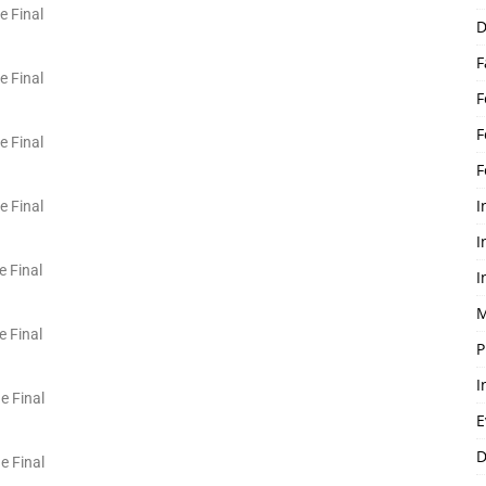
e Final
D
F
e Final
F
F
e Final
F
I
e Final
I
e Final
I
M
e Final
P
I
e Final
E
D
e Final