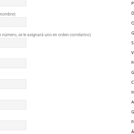
P
D
u nombre)
O
G
un número, se le asignará uno en orden correlativo)
S
V
F
G
C
I
A
G
F
Á