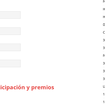
F
H
H
D
C
3
3
F
3
3
3
ticipación y premios
L
1
1