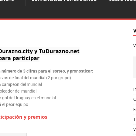
V
 Durazno.city y TuDurazno.net
para participar
 número de 3 cifras para el sorteo, y pronosticar:
avos de final del mundial (2 por grupo)
á campeón del mundial
I
goleador del mundial
er gol de Uruguay en el mundial
C
á el peor equipo
F
ticipación y premios
T
V