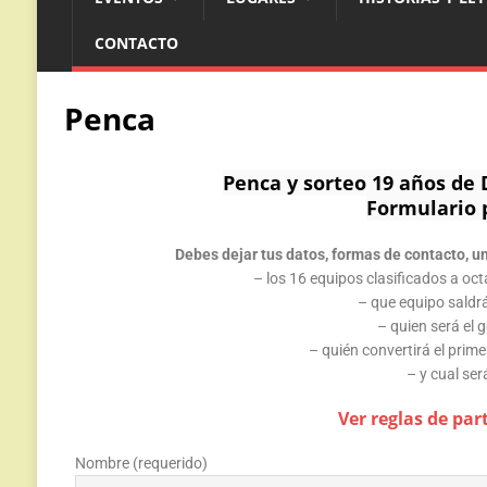
CONTACTO
Penca
Penca y sorteo 19 años de
Formulario 
Debes dejar tus datos, formas de contacto, un
– los 16 equipos clasificados a oct
– que equipo saldr
– quien será el 
– quién convertirá el prim
– y cual ser
Ver reglas de par
Nombre (requerido)