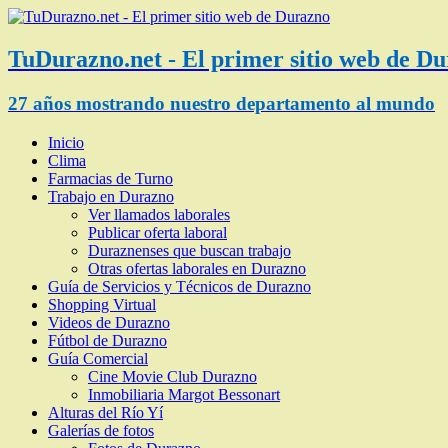
TuDurazno.net - El primer sitio web de D
27 años mostrando nuestro departamento al mundo
Inicio
Clima
Farmacias de Turno
Trabajo en Durazno
Ver llamados laborales
Publicar oferta laboral
Duraznenses que buscan trabajo
Otras ofertas laborales en Durazno
Guía de Servicios y Técnicos de Durazno
Shopping Virtual
Videos de Durazno
Fútbol de Durazno
Guía Comercial
Cine Movie Club Durazno
Inmobiliaria Margot Bessonart
Alturas del Río Yí
Galerías de fotos