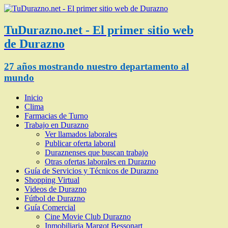
TuDurazno.net - El primer sitio web
de Durazno
27 años mostrando nuestro departamento al
mundo
Inicio
Clima
Farmacias de Turno
Trabajo en Durazno
Ver llamados laborales
Publicar oferta laboral
Duraznenses que buscan trabajo
Otras ofertas laborales en Durazno
Guía de Servicios y Técnicos de Durazno
Shopping Virtual
Videos de Durazno
Fútbol de Durazno
Guía Comercial
Cine Movie Club Durazno
Inmobiliaria Margot Bessonart