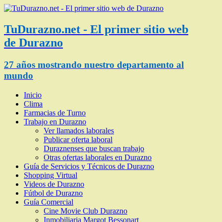
TuDurazno.net - El primer sitio web
de Durazno
27 años mostrando nuestro departamento al
mundo
Inicio
Clima
Farmacias de Turno
Trabajo en Durazno
Ver llamados laborales
Publicar oferta laboral
Duraznenses que buscan trabajo
Otras ofertas laborales en Durazno
Guía de Servicios y Técnicos de Durazno
Shopping Virtual
Videos de Durazno
Fútbol de Durazno
Guía Comercial
Cine Movie Club Durazno
Inmobiliaria Margot Bessonart