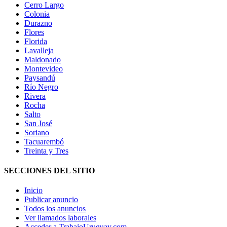
Cerro Largo
Colonia
Durazno
Flores
Florida
Lavalleja
Maldonado
Montevideo
Paysandú
Río Negro
Rivera
Rocha
Salto
San José
Soriano
Tacuarembó
Treinta y Tres
SECCIONES DEL SITIO
Inicio
Publicar anuncio
Todos los anuncios
Ver llamados laborales
Acceder a TrabajoUruguay.com