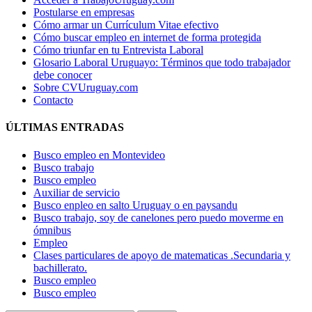
Postularse en empresas
Cómo armar un Currículum Vitae efectivo
Cómo buscar empleo en internet de forma protegida
Cómo triunfar en tu Entrevista Laboral
Glosario Laboral Uruguayo: Términos que todo trabajador
debe conocer
Sobre CVUruguay.com
Contacto
ÚLTIMAS ENTRADAS
Busco empleo en Montevideo
Busco trabajo
Busco empleo
Auxiliar de servicio
Busco enpleo en salto Uruguay o en paysandu
Busco trabajo, soy de canelones pero puedo moverme en
ómnibus
Empleo
Clases particulares de apoyo de matematicas .Secundaria y
bachillerato.
Busco empleo
Busco empleo