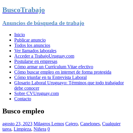
BuscoTrabajo
Anuncios de búsqueda de trabajo
Inicio
Publicar anuncio
Todos los anuncios
Ver llamados laborales
Acceder a TrabajoUruguay.com
Postularse en empresas
Cómo armar un Currículum Vitae efectivo
Cómo buscar empleo en internet de forma protegida
Cómo triunfar en tu Entrevista Laboral
Glosario Laboral Uruguayo: Términos que todo trabajador
debe conocer
Sobre CVUruguay.com
Contacto
Busco empleo
agosto 23, 2023
Milagros Lemos
Cajero
,
Canelones
,
Cualquier
tarea
,
Limpieza
,
Niñera
0