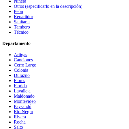
Niñera
Otros (especificarlo en la descripción)
Peón
Repartidor
Sanitaria
Tambero
Técnico
Departamento
Artigas
Canelones
Cerro Largo
Colonia
Durazno
Flores
Florida
Lavalleja
Maldonado
Montevideo
Paysandú
Río Negro
Rivera
Rocha
Salto