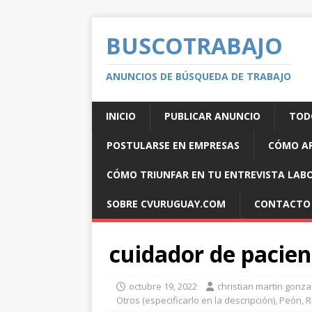
BUSCOTRABAJO
ANUNCIOS DE BÚSQUEDA DE TRABAJO
INICIO
PUBLICAR ANUNCIO
TOD
POSTULARSE EN EMPRESAS
CÓMO AR
CÓMO TRIUNFAR EN TU ENTREVISTA LAB
SOBRE CVURUGUAY.COM
CONTACTO
cuidador de pacien
octubre 19, 2022
christian martin gonza
Otros (especificarlo en la descripción)
,
Peón
,
R