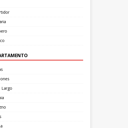
tidor
aria
ero
ico
ARTAMENTO
as
lones
o Largo
ia
zno
s
da