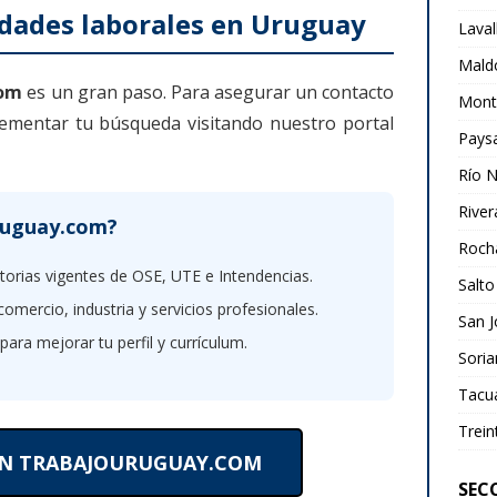
idades laborales en Uruguay
Laval
Mald
com
es un gran paso. Para asegurar un contacto
Mont
ementar tu búsqueda visitando nuestro portal
Pays
Río 
River
Uruguay.com?
Roch
orias vigentes de OSE, UTE e Intendencias.
Salto
omercio, industria y servicios profesionales.
San J
para mejorar tu perfil y currículum.
Sori
Tacu
Trein
EN TRABAJOURUGUAY.COM
SECC