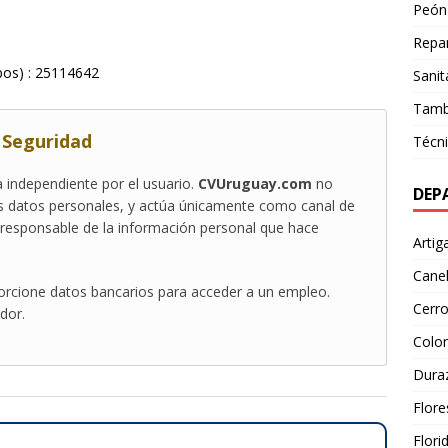
Peón
Repar
pos) : 25114642
Sanit
Tamb
y Seguridad
Técn
 independiente por el usuario.
CVUruguay.com
no
DEP
los datos personales, y actúa únicamente como canal de
s responsable de la información personal que hace
Artig
Cane
orcione datos bancarios para acceder a un empleo.
Cerr
dor.
Colon
Dura
Flore
Flori