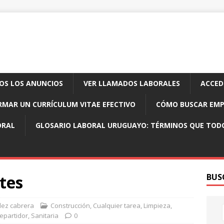
OS LOS ANUNCIOS
VER LLAMADOS LABORALES
ACCED
MAR UN CURRÍCULUM VITAE EFECTIVO
CÓMO BUSCAR EMP
ORAL
GLOSARIO LABORAL URUGUAYO: TÉRMINOS QUE TOD
tes
BUS
lez cabrera
Construcción
,
Cualquier tarea
,
Limpieza
,
epartidor
,
Sanitaria
0