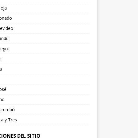
leja
onado
evideo
andú
Negro
a
a
osé
ano
arembó
ta y Tres
IONES DEL SITIO