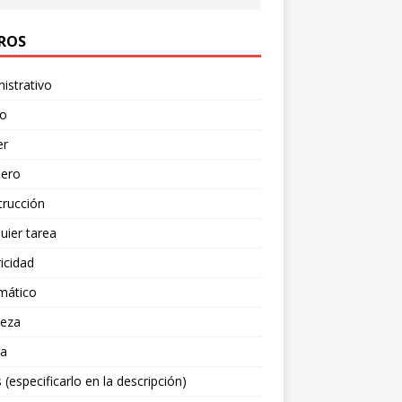
ROS
istrativo
ro
er
nero
trucción
uier tarea
ricidad
mático
ieza
ra
 (especificarlo en la descripción)