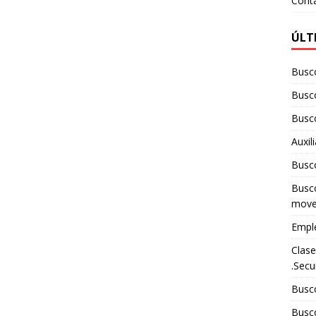
Cont
ÚLT
Busc
Busc
Busc
Auxil
Busco
Busco
move
Empl
Clase
.Secu
Busc
Busc