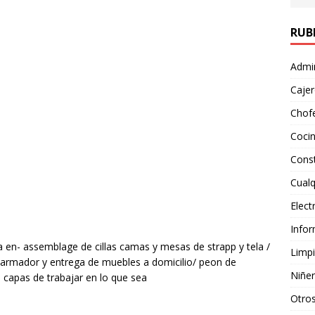
RUB
Admin
Caje
Chof
Coci
Cons
Cualq
Elect
Infor
a en- assemblage de cillas camas y mesas de strapp y tela /
Limp
/ armador y entrega de muebles a domicilio/ peon de
Niñe
 capas de trabajar en lo que sea
Otros